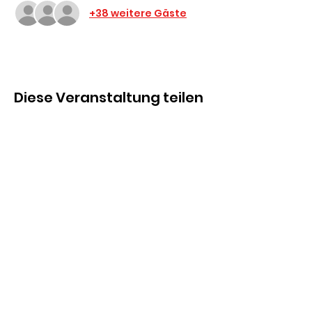
+38 weitere Gäste
Diese Veranstaltung teilen
D.O.C. Heilbronn
Michael Koscinski
Ginsterweg 3-1
74177 Bad Friedrichshall
d.o.c.heilbronn@icloud.com
+49 173 588 99 72