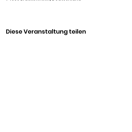
Diese Veranstaltung teilen
D.O.C. Heilbronn
Michael Koscinski
Ginsterweg 3-1
74177 Bad Friedrichshall
d.o.c.heilbronn@icloud.com
+49 173 588 99 72