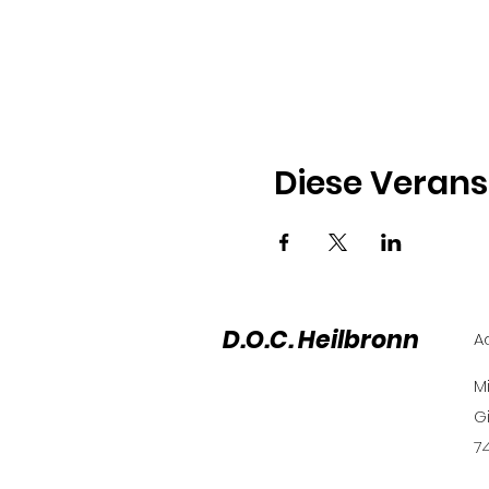
Diese Verans
D.O.C. Heilbronn
A
M
G
7