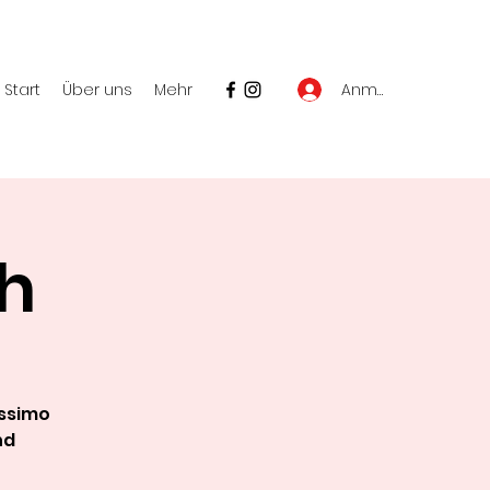
Anmelden
Start
Über uns
Mehr
h
issimo
nd