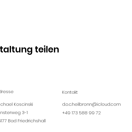
taltung teilen
dresse
Kontakt
ichael Koscinski
d.o.c.heilbronn@icloud.com
insterweg 3-1
+49 173 588 99 72
4177 Bad Friedrichshall