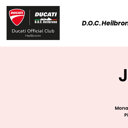
D.O.C. Heilbro
Monat
P