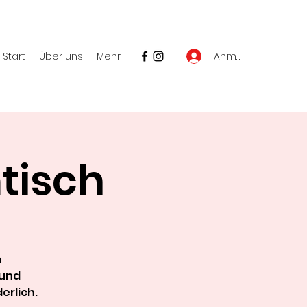
Anmelden
Start
Über uns
Mehr
tisch
m
 und
erlich.