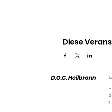
Diese Verans
D.O.C. Heilbronn
A
M
G
7