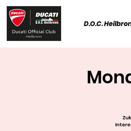
D.O.C. Heilbro
Mona
Zuk
Intere