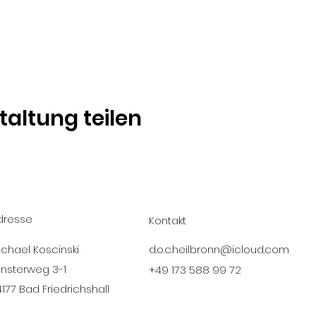
taltung teilen
dresse
Kontakt
ichael Koscinski
d.o.c.heilbronn@icloud.com
insterweg 3-1
+49 173 588 99 72
4177 Bad Friedrichshall