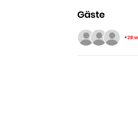
Gäste
+28 w