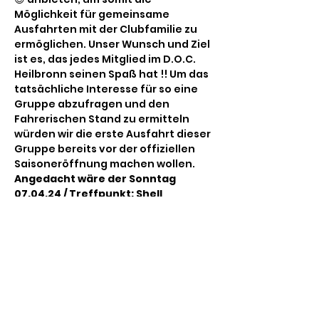
Möglichkeit für gemeinsame 
Ausfahrten mit der Clubfamilie zu 
ermöglichen. Unser Wunsch und Ziel 
ist es, das jedes Mitglied im D.O.C. 
Heilbronn seinen Spaß hat !! Um das 
tatsächliche Interesse für so eine 
Gruppe abzufragen und den 
Fahrerischen Stand zu ermitteln 
würden wir die erste Ausfahrt dieser 
Gruppe bereits vor der offiziellen 
Saisoneröffnung machen wollen. 
Angedacht wäre der Sonntag 
07.04.24 / Treffpunkt: Shell 
Tankstelle in 74196 Neuenstadt am 
Kocher, Daimler Straße 23. Uhrzeit 
10:00 Uhr Abfahrt 10:15 Uhr
 . Die reine 
Fahrzeit würde ca. 3-4 Stunden 
betragen. 